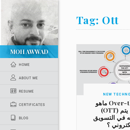
Tag:
Ott
MOH AWWAD
HOME
ABOUT ME
RESUME
NEW TECHN
ماهو Over-the-top
CERTIFICATES
(OTT) وكيف يتم
 في التسويق
BLOG
كتروني ؟