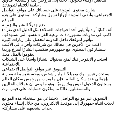
متابعين أوفياء يتحولون لاحقًا إلى مروجين لك، واستخدم عناوين
جاذبة للانتباه لتدويناتك .
شارك محتوى المدونة على حساباتك على مواقع التواصل
الاجتماعي، وأضف للمدونة أزرارًا تسهل مشاركة المحتوى على هذه
المواقع.
ضع جدولًا للنشر والتزم به.
ألف كتابًا أو دليلًا يلبي أحد احتياجات العملاء (مثل الدليل الذي تقرأه).
اكتب في مدونات مشهورة ذات نوعية القراء نفسها التي تستهدفها،
وأشِر لموقعك داخل التدوينة لتحصل على زيارات كثيرة.
اكتب عن الآخرين في مجالك من شركات وأفراد، في الأغلب
سيشاركون المحتوى مع جمهورهم فتكسب انتشارًا أسرع وربما
يقوموا بالمثل معك.
استخدم الإنفوجرافيك لمنح محتواك انتشارًا واسعًا على الشبكات
الإجتماعية.
التسويق عبر مواقع التواصل الاجتماعي
يستخدم فيس بوك يوميا 1.5 مليار شخص، وبحسبة بسيطة مقارنة
بإجمالي عدد سكان العالم، فإن ما يقرب من خمس سكان العالم
يسجلون الدخول لفيس بوك يوميًا، وهو ما يعني أن عملائك الحاليين
والمستقبليين غالبًا ما يملكون حسابات على فيس بوك.
التسويق عبر مواقع التواصل الاجتماعي هو استخدام هذه المواقع
لجذب انتباه جمهورك إلى موقعك الإلكتروني، من خلال إنشاء محتوى
جذاب يشجعهم على مشاركته.