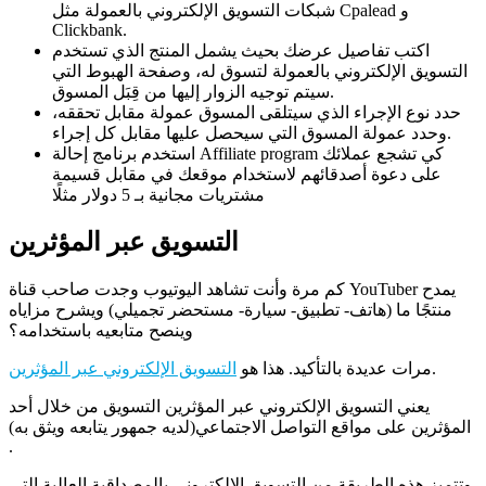
شبكات التسويق الإلكتروني بالعمولة مثل Cpalead و
Clickbank.
اكتب تفاصيل عرضك بحيث يشمل المنتج الذي تستخدم
التسويق الإلكتروني بالعمولة لتسوق له، وصفحة الهبوط التي
سيتم توجيه الزوار إليها من قِبَل المسوق.
حدد نوع الإجراء الذي سيتلقى المسوق عمولة مقابل تحققه،
وحدد عمولة المسوق التي سيحصل عليها مقابل كل إجراء.
استخدم برنامج إحالة Affiliate program كي تشجع عملائك
على دعوة أصدقائهم لاستخدام موقعك في مقابل قسيمة
مشتريات مجانية بـ 5 دولار مثلًا
التسويق عبر المؤثرين
كم مرة وأنت تشاهد اليوتيوب وجدت صاحب قناة YouTuber يمدح
منتجًا ما (هاتف- تطبيق- سيارة- مستحضر تجميلي) ويشرح مزاياه
وينصح متابعيه باستخدامه؟
.
مرات عديدة بالتأكيد. هذا هو
التسويق الإلكتروني عبر المؤثرين
يعني التسويق الإلكتروني عبر المؤثرين التسويق من خلال أحد
المؤثرين على مواقع التواصل الاجتماعي(لديه جمهور يتابعه ويثق به)
.
وتتميز هذه الطريقة من التسويق الإلكتروني بالمصداقية العالية التي