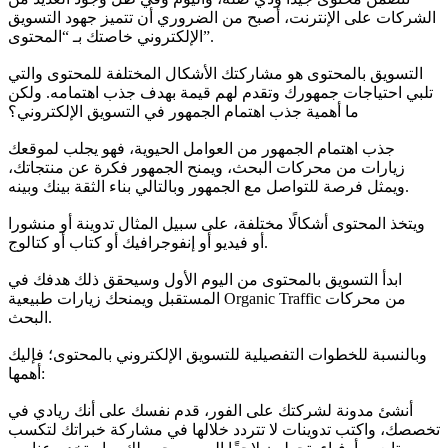
الشركات على الإنترنت، أصبح من الضروري أن تتميز جهود التسويق
الإلكتروني خاصتك بـ “المحتوى”.
التسويق بالمحتوى هو مشاركتك الأشكال المختلفة للمحتوى والتي
تلبي احتياجات جمهورك وتقدم لهم قيمة بهدف جذب اهتمامه. ولكن
ما أهمية جذب اهتمام الجمهور في التسويق الإلكتروني؟
جذب اهتمام الجمهور من العوامل الحيوية، فهو يجلب لموقعك
زيارات من محركات البحث، ويمنح الجمهور فكرة عن منتجاتك،
ويمثل فرصة للتواصل مع الجمهور وبالتالي بناء الثقة بينك وبينه.
ويتخذ المحتوى أشكالًا مختلفة، على سبيل المثال تدوينة أو منشورا
أو فيديو أو إنفوجرافيك أو كتاب أو كتالوج.
ابدأ التسويق بالمحتوى من اليوم الأول وسيحقق ذلك هدفك في
المستقبل ويمنحك زيارات طبيعية Organic Traffic من محركات
البحث.
وبالنسبة للخطوات التفصيلية للتسويق الإلكتروني بالمحتوى؛ فإليك
أهمها:
أنشئ مدونة لشركتك على الفور، قدم نفسك على أنك ريادي في
تخصصك، واكتب تدوينات لا تتردد خلالها في مشاركة خبراتك لتكسب