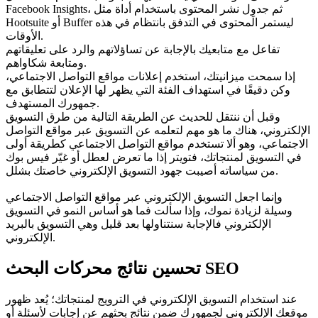
Facebook Insights، ثم جدوِل نشر المحتوى باستخدام أداة مثل
Hootsuite أو Buffer ليستمر المحتوى في التدفق بانتظام في هذه
الأوقات.
تفاعل مع متابعيك بالإجابة عن تساؤلاتهم والرد على تعليقاتهم
ومتابعة شكاواهم.
إذا سمحت ميزانيتك، استخدم إعلانات مواقع التواصل الاجتماعي،
وكن دقيقًا في استهداف الفئة التي يظهر لها الإعلان لتتطابق مع
جمهورك المستهدف.
وقبل أن ننتقل للحديث عن الطريقة التالية من طرق التسويق
الإلكتروني، هناك ما هو مهم لتعلمه عن التسويق عبر مواقع التواصل
الاجتماعي، وهو ألا تستخدم مواقع التواصل الاجتماعي كطريقة أولى
في التسويق لمنتجاتك، فتويتر إذا ما تعرض لعطل أو غيّر فيس بوك
من سياساته أصيبت جهود التسويق الإلكتروني خاصتك بشلل.
وإنما اجعل التسويق الإلكتروني عبر مواقع التواصل الاجتماعي
وسيلة لزيادة نموك، وإذا سألت فما هو أساس النمو في التسويق
الإلكتروني فالإجابة سنتناولها بعد قليل وهي التسويق بالبريد
الإلكتروني.
تحسين نتائج محركات البحث SEO
عند استخدام التسويق الإلكتروني في الترويج لمنتجاتك؛ يُعد ظهور
موقعك الإلكتروني لجمهورك ضمن نتائج بحثهم عن إجابات لأسئلة أو