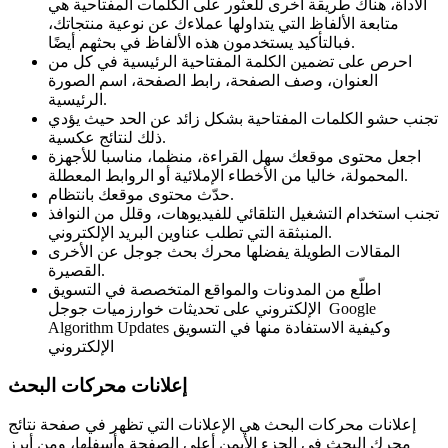
الأداة، هناك طريقة أخرى للعثور على الكلمات المفتاحية هي
متابعة الألفاظ التي يتداولها عملاءك عن نوعية منتجاتك،
فبالتأكيد يستخدمون هذه الألفاظ في بحثهم أيضًا.
احرص على تضمين الكلمة المفتاحية الرئيسية في كل من
العنوان، وصف الصفحة، رابط الصفحة، اسم الصورة
الرئيسية.
تجنب حشو الكلمات المفتاحية بشكل زائد عن الحد حيث يؤدي
ذلك لنتائج عكسية.
اجعل محتوى موقعك سهل القراءة، منظما، مناسبا للأجهزة
المحمولة، خاليا من الأخطاء الإملائية أو الروابط المعطلة.
حدّث محتوى موقعك بانتظام.
تجنب استخدام التشغيل التلقائي للفيديوهات، وقلل من النوافذ
المنبثقة التي تطلب عناوين البريد الإلكتروني.
المقالات الطويلة يفضلها محرك بحث جوجل عن الأخرى
القصيرة.
اطلّع من المدونات والمواقع المتخصصة في التسويق
الإلكتروني على تحديثات خوارزميات جوجل Google
Algorithm Updates وكيفية الاستفادة منها في التسويق
الإلكتروني
إعلانات محركات البحث
إعلانات محركات البحث هي الإعلانات التي تظهر في صفحة نتائج
محرك البحث في الجزء الأيمن أعلى الصفحة وأسفلها، ومن أبرز