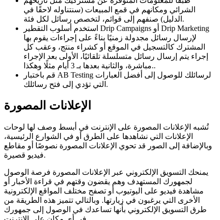
طبقًا للمعلومات المتوفرة عن مشتركيك مثل تاريخهم
الشرائي ومكانهم في قمع المبيعات (سنتناوله لاحقًا في
الدليل) صنفهم إلى قوائم، لتخصص رسائل لكل فئة.
استخدم أسلوب التقطير Drip Campaigns أو Drip Marketing
لإرسال رسائل مجدولة زمنيًا بناءً على إجراءات يقوم بها
المشترك كالتسجيل في الموقع أو كشراء منتج، وعقب كل
إجراء يتم إرسال رسائل متسلسلة تلقائيًا، الأولى بعد الإجراء
مباشرة، والثانية بعدها بـ 3 أيام مثلًا وهكذا..
قم باختبار AB Testing لرسائلك للوصول إلى أفضل العبارات
التي تؤدي إلى فتح رسائلك.
الإعلانات المصورة
تُشبه الإعلانات المصورة على الإنترنت في أبسط وصف لها لوحات
الإعلانات التي نشاهدها على الطرق أو في الشوارع الرئيسية،
وبالإضافة إلى الصور قد تحوي الإعلانات المصورة نصوصًا أو مقاطع
فيديو قصيرة.
يمنحك التسويق الإلكتروني عبر الإعلانات المصورة فرصة الوصول
لجمهورك المستهدف وهم يقضون وقتهم في قراءة الأخبار أو
مشاهدة فيديو على اليوتيوب أو تصفح مختلف المواقع الإلكترونية
الأخرى التي يرغبون في زيارتها. وبالتالي تتميز هذه الطريقة من
طرق التسويق الإلكتروني بأنها تساعدك في الوصول إلى جمهورك
في أي مكان على الإنترنت.