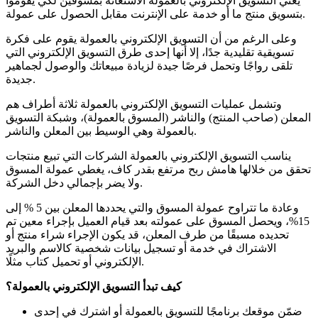
يعني التسويق الإلكتروني بالعمولة الاستعانة بمسوقين لكي يقوموا
بتسويق منتج ما أو خدمة على الإنترنت مقابل الحصول على عمولة.
وعلى الرغم من أن التسويق الإلكتروني بالعمولة يقوم على فكرة
تسويقية تقليدية جدًا، إلا أنها إحدى طرق التسويق الإلكتروني التي
تلقى رواجًا وتحمل فرصًا جيدة لزيادة مبيعاتك والوصول لجماهير
جديدة.
وتشمل عمليات التسويق الإلكتروني بالعمولة ثلاثة أطراف هم
المعلن (صاحب المنتج) والناشر (المسوق بالعمولة)، وشبكة التسويق
بالعمولة وهي الوسيط بين المعلن والناشر.
يناسب التسويق الإلكتروني بالعمولة الشركات التي تبيع منتجات
تحقق من خلالها هامش ربح مرتفع بقدر كاف، يغطي عمولة المسوق
ولا يضر بإجمالي دخل الشركة.
وعادة ما تتراوح عمولة المسوق والتي يحددها المعلن بين 5 % إلى
15%، ويحصل المسوق على عمولته بعد قيام العميل بإجراء معين تم
تحديده مسبقًا من طرف المعلن، قد يكون الإجراء شراء منتج أو
الاشتراك في خدمة أو تسجيل بيانات شخصية كالاسم والبريد
الإلكتروني أو تحميل كتاب مثلًا.
كيف تبدأ التسويق الإلكتروني بالعمولة؟
ضمّن موقعك برنامجًا للتسويق بالعمولة أو اشترك في إحدى