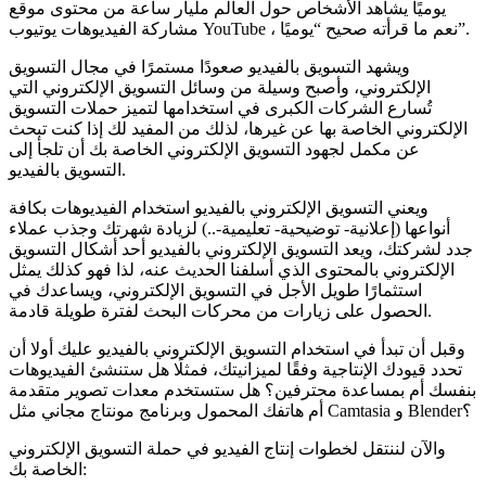
يوميًا يشاهد الأشخاص حول العالم مليار ساعة من محتوى موقع
مشاركة الفيديوهات يوتيوب YouTube ، نعم ما قرأته صحيح “يوميًا”.
ويشهد التسويق بالفيديو صعودًا مستمرًا في مجال التسويق
الإلكتروني، وأصبح وسيلة من وسائل التسويق الإلكتروني التي
تُسارع الشركات الكبرى في استخدامها لتميز حملات التسويق
الإلكتروني الخاصة بها عن غيرها، لذلك من المفيد لك إذا كنت تبحث
عن مكمل لجهود التسويق الإلكتروني الخاصة بك أن تلجأ إلى
التسويق بالفيديو.
ويعني التسويق الإلكتروني بالفيديو استخدام الفيديوهات بكافة
أنواعها (إعلانية- توضيحية- تعليمية-..) لزيادة شهرتك وجذب عملاء
جدد لشركتك، ويعد التسويق الإلكتروني بالفيديو أحد أشكال التسويق
الإلكتروني بالمحتوى الذي أسلفنا الحديث عنه، لذا فهو كذلك يمثل
استثمارًا طويل الأجل في التسويق الإلكتروني، ويساعدك في
الحصول على زيارات من محركات البحث لفترة طويلة قادمة.
وقبل أن تبدأ في استخدام التسويق الإلكتروني بالفيديو عليك أولا أن
تحدد قيودك الإنتاجية وفقًا لميزانيتك، فمثلًا هل ستنشئ الفيديوهات
بنفسك أم بمساعدة محترفين؟ هل ستستخدم معدات تصوير متقدمة
أم هاتفك المحمول وبرنامج مونتاج مجاني مثل Camtasia و Blender؟
والآن لننتقل لخطوات إنتاج الفيديو في حملة التسويق الإلكتروني
الخاصة بك: