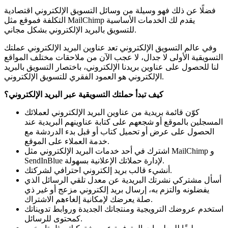
فضلًا عن ذلك فهو وسيلة من وسائل التسويق الإلكتروني اقتصادية
التكلفة فموقع مثل MailChimp يقدم لك الخدمات الأساسية
للتسويق بالبريد الإلكتروني بشكل مجاني.
وفي عالم التسويق الإلكتروني تعد عناوين البريد الإلكتروني عملتك
التسويقية الأولى لا جدال، لا عجب الآن من ملاحقات مختلف المواقع
لنا للحصول على عناوين بريدنا الإلكتروني، باختصار التسويق بالبريد
الإلكتروني هو العمود الفقري للتسويق الإلكتروني.
كيف تبدأ حملتك التسويقية عبر البريد الإلكتروني؟
كوّن قائمة بريدية من عناوين البريد الإلكتروني لعملائك
المسجلين بالموقع أو شجعهم على كتابة عناوينهم البريدية عند
الحصول على عرض أو تحميل كتاب أو قبل بدء الدردشة مع
خدمة العملاء على الموقع.
اشترك في أحد خدمات البريد الإلكتروني مثل MailChimp و
SendInBlue لإدارة حملاتك الإعلانية بسهولة.
أنشيء قالب بريد إلكتروني احترافي لشركتك.
أسأل مشتركي نشرتك البريدية عن معدل تلقي الرسائل الذي
يفضلونه والتزم به، إرسال بريد إلكتروني مزعج أو غير ذي
صلة يعرضك لإمكانية إلغاءهم الاشتراك.
استخدم عروضك الترويجية ومنتجاتك الجديدة وروابط تدويناتك
كمحتوى للرسائل.