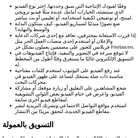
وفقًا لقيودك الإنتاجية التي سبق وحددتها، اختر نوع الفيديو
الذي ستنشئه، الخيارات أمامك عديدة مثلًا فيديو ترويجي
لمنتج، أو توضيحي لكيفية استخدامه، أو تعليمي أو بث مباشر.
ضع تصورًا مبدئيًا لسيناريو الفيديو، كيف ستكون البداية
والوسط والنهاية؟
إذا قررت الاستعانة بمحترفين، تعاقد مع إحدى شركات الدعاية
والإعلان أو استخدم إحدى منصات العمل الحر مثل
فريلانس للعثور على مصممين يعملون بشكل حر Freelancers.
لا تتوقع سرعة في التصوير والتنفيذ، فإنتاج الفيديوهات في
التسويق الإلكتروني غالبًا ما يستغرق وقتًا أطول من المخطط
له.
عند رفع الفيديو على اليوتيوب استخدم كلمات مفتاحية
مناسبة ذات صلة بمنتجك لتساعد على ظهور الفيديو في
محركات البحث.
شجع المشاهدين على التعليق أو زيارة موقعك أو مشاركة
الفيديو، واعرض في ختام الفيديو بعض الثواني التشويقية
لمقاطع فيديو أخرى سابقة.
استخدم مواقع التواصل الاجتماعي ونشرتك البريدية لنشر
مقاطع الفيديو الجديدة، لتحقق مزيدًا من الانتشار.
التسويق
بالعمولة