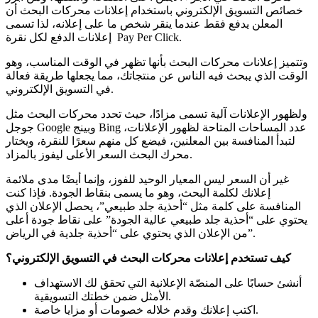
خصائص التسويق الإلكتروني باستخدام إعلانات محركات البحث أن
المعلن يدفع فقط عندما ينقر شخص ما على إعلانه، لذا تسمى
إعلانات الدفع لكل نقرة Pay Per Click.
وتتميز إعلانات محركات البحث بأنها تظهر في الوقت المناسب، وهو
الوقت الذي يبحث فيه الناس عن منتجاتك، مما يجعلها طريقة فعالة
في التسويق الإلكتروني.
ولظهور الإعلانات آلية تسمى مزادًا، حيث تحدد محركات البحث مثل
جوجل Google وبينج Bing عدد المساحات المتاحة لظهور الإعلانات،
لتبدأ المنافسة بين المعلنين، فيضع كل منهم سعرًا للنقرة، ويختار
محرك البحث السعر الأعلى ليفوز بالمزاد.
غير أن السعر ليس المعيار الوحيد للفوز، وإنما أيضًا مدى ملائمة
إعلانك لكلمة البحث، وهو ما يسمى بنقاط الجودة. فإذا كنت
المنافسة على كلمة مثل “أحذية جلد طبيعي”، يحصل الإعلان الذي
يحتوي على “أحذية جلد طبيعي عالية الجودة” على نقاط جودة أعلى
من الإعلان الذي يحتوي على “أحذية جلدية في الرياض”.
كيف تستخدم إعلانات محركات البحث في التسويق الإلكتروني؟
أنشئ حسابًا على المنصّة الإعلانية التي تحقق لك الاستهداف
الأمثل ضمن خطتك التسويقية.
اكتب إعلانك وقدم خلاله خصومات أو مزايا خاصة.