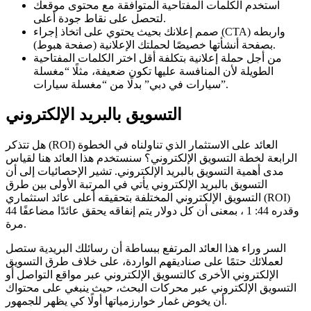
استخدم الكلمات المفتاحية المتوافقة مع محتوى موقعك
لتحصل على نقاط جودة أعلى.
صمم إعلانك بحيث يحتوي على اتخاذ إجراء (CTA) واربطه
بصفحة أنشأتها خصيصًا لحملتك الإعلانية (صفحة هبوط).
من أجل حملة إعلانية بتكلفة أقل اختر الكلمات المفتاحية
الطويلة لأن المنافسة عليها تكون ضعيفة، مثلًا “مغسلة
سيارات في دبي” بدلًا من “مغسلة سيارات”.
التسويق بالبريد الإلكتروني
هل تتذكر (ROI) العائد على الاستثمار الذي تناولناه في الخطوة
الرابعة لخطة التسويق الإلكتروني؟ سنستخدم هذا العائد هنا لقياس
مدى أهمية التسويق بالبريد الإلكتروني. تشير الإحصائيات إلى أن
التسويق بالبريد الإلكتروني يأتي في المرتبة الأولى بين طرق
التسويق الإلكتروني المختلفة بتحقيقه أعلى عائد استثماري (ROI)
وقدره 44: 1 ، بمعنى أن كل دولار يتم إنفاقه يحقق عائدًا مضاعفًا 44
مرة.
السر وراء هذا العائد المرتفع ببساطة أن رسائلك البريدية ستصل
لعملائك حتمًا على صناديقهم الواردة، على خلاف طرق التسويق
الإلكتروني الأخرى كالتسويق الإلكتروني عبر مواقع التواصل أو
التسويق الإلكتروني عبر محركات البحث، حيث ينبغي على محتواك
أن يخوض غمار خوارزمياتها أولًا كي يظهر للجمهور.