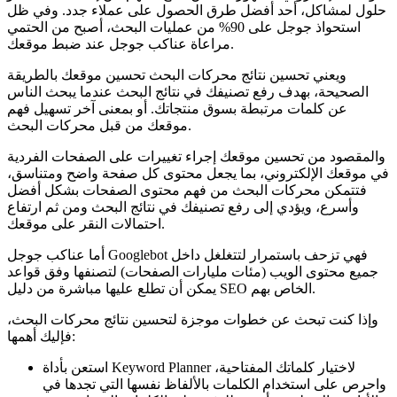
حلول لمشاكل، أحد أفضل طرق الحصول على عملاء جدد. وفي ظل
استحواذ جوجل على 90% من عمليات البحث، أصبح من الحتمي
مراعاة عناكب جوجل عند ضبط موقعك.
ويعني تحسين نتائج محركات البحث تحسين موقعك بالطريقة
الصحيحة، بهدف رفع تصنيفك في نتائج البحث عندما يبحث الناس
عن كلمات مرتبطة بسوق منتجاتك. أو بمعنى آخر تسهيل فهم
موقعك من قبل محركات البحث.
والمقصود من تحسين موقعك إجراء تغييرات على الصفحات الفردية
في موقعك الإلكتروني، بما يجعل محتوى كل صفحة واضح ومتناسق،
فتتمكن محركات البحث من فهم محتوى الصفحات بشكل أفضل
وأسرع، ويؤدي إلى رفع تصنيفك في نتائج البحث ومن ثم ارتفاع
احتمالات النقر على موقعك.
أما عناكب جوجل Googlebot فهي تزحف باستمرار لتتغلغل داخل
جميع محتوى الويب (مئات مليارات الصفحات) لتصنفها وفق قواعد
يمكن أن تطلع عليها مباشرة من دليل SEO الخاص بهم.
وإذا كنت تبحث عن خطوات موجزة لتحسين نتائج محركات البحث،
فإليك أهمها:
استعن بأداة Keyword Planner لاختيار كلماتك المفتاحية،
واحرص على استخدام الكلمات بالألفاظ نفسها التي تجدها في