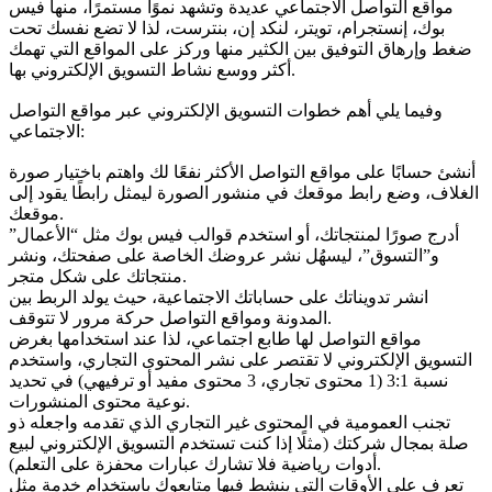
مواقع التواصل الاجتماعي عديدة وتشهد نموًا مستمرًا، منها فيس
بوك، إنستجرام، تويتر، لنكد إن، بنترست، لذا لا تضع نفسك تحت
ضغط وإرهاق التوفيق بين الكثير منها وركز على المواقع التي تهمك
أكثر ووسع نشاط التسويق الإلكتروني بها.
وفيما يلي أهم خطوات التسويق الإلكتروني عبر مواقع التواصل
الاجتماعي:
أنشئ حسابًا على مواقع التواصل الأكثر نفعًا لك واهتم باختيار صورة
الغلاف، وضع رابط موقعك في منشور الصورة ليمثل رابطًا يقود إلى
موقعك.
أدرج صورًا لمنتجاتك، أو استخدم قوالب فيس بوك مثل “الأعمال”
و”التسوق”، ليسهُل نشر عروضك الخاصة على صفحتك، ونشر
منتجاتك على شكل متجر.
انشر تدويناتك على حساباتك الاجتماعية، حيث يولد الربط بين
المدونة ومواقع التواصل حركة مرور لا تتوقف.
مواقع التواصل لها طابع اجتماعي، لذا عند استخدامها بغرض
التسويق الإلكتروني لا تقتصر على نشر المحتوى التجاري، واستخدم
نسبة 3:1 (1 محتوى تجاري، 3 محتوى مفيد أو ترفيهي) في تحديد
نوعية محتوى المنشورات.
تجنب العمومية في المحتوى غير التجاري الذي تقدمه واجعله ذو
صلة بمجال شركتك (مثلًا إذا كنت تستخدم التسويق الإلكتروني لبيع
أدوات رياضية فلا تشارك عبارات محفزة على التعلم).
تعرف على الأوقات التي ينشط فيها متابعوك باستخدام خدمة مثل