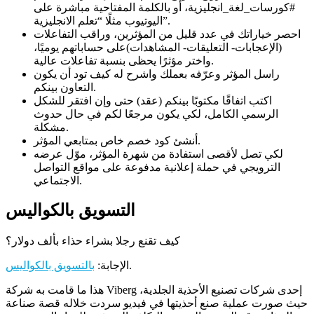
#كورسات_لغة_انجليزية، أو بالكلمة المفتاحية مباشرة على
اليوتيوب مثلًا “تعلم الانجليزية”.
احصر خياراتك في عدد قليل من المؤثرين، وراقب التفاعلات
(الإعجابات- التعليقات- المشاهدات)على حساباتهم يوميًا،
واختر مؤثرًا يحظى بنسبة تفاعلات عالية.
راسل المؤثر وعرّفه بعملك واشرح له كيف تود أن يكون
التعاون بينكم.
اكتب اتفاقًا مكتوبًا بينكم (عقد) حتى وإن افتقر للشكل
الرسمي الكامل، لكي يكون مرجعًا لكم في حال حدوث
مشكلة.
أنشئ كود خصم خاص بمتابعي المؤثر.
لكي تصل لأقصى استفادة من شهرة المؤثر، موّل عرضه
الترويجي في حملة إعلانية مدفوعة على مواقع التواصل
الاجتماعي.
التسويق بالكواليس
كيف تقنع رجلا بشراء حذاء بألف دولار؟
.
الإجابة:
بالتسويق بالكواليس
هذا ما قامت به شركة Viberg إحدى شركات تصنيع الأحذية الجلدية،
حيث صورت عملية صنع أحذيتها في فيديو سردت خلاله قصة صناعة